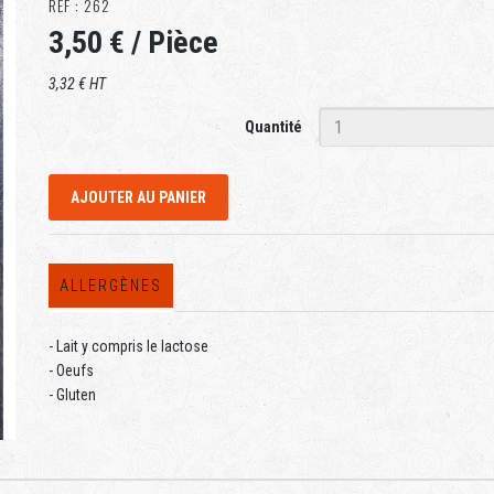
RÉF : 262
3,50 €
/ Pièce
3,32 € HT
Quantité
AJOUTER AU PANIER
ALLERGÈNES
- Lait y compris le lactose
- Oeufs
- Gluten