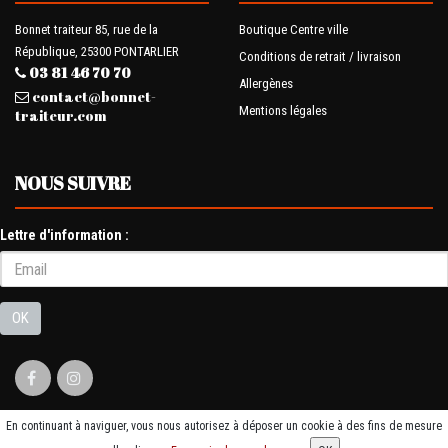
Bonnet traiteur 85, rue de la
Boutique Centre ville
République, 25300 PONTARLIER
Conditions de retrait / livraison
03 81 46 70 70
Allergènes
contact@bonnet-
Mentions légales
traiteur.com
NOUS SUIVRE
Lettre d'information :
OK
En continuant à naviguer, vous nous autorisez à déposer un cookie à des fins de mesure
© 2026 - Logiciel
SaasFood - Logiciel de gestion de commande sur internet et